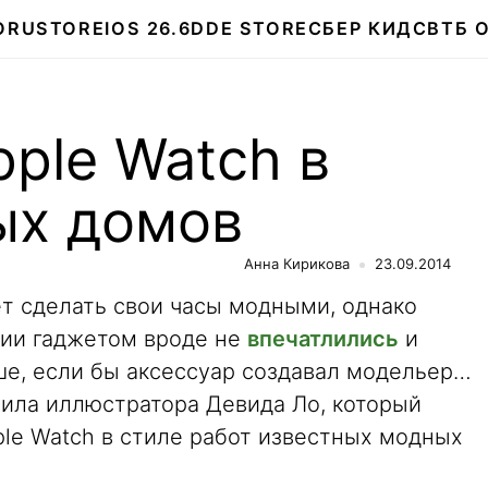
О
RUSTORE
IOS 26.6
DDE STORE
СБЕР КИДС
ВТБ 
pple Watch в
ых домов
Анна Кирикова
23.09.2014
ет сделать свои часы модными, однако
рии гаджетом вроде не
впечатлились
и
ше, если бы аксессуар создавал модельер…
вила иллюстратора Девида Ло, который
le Watch в стиле работ известных модных