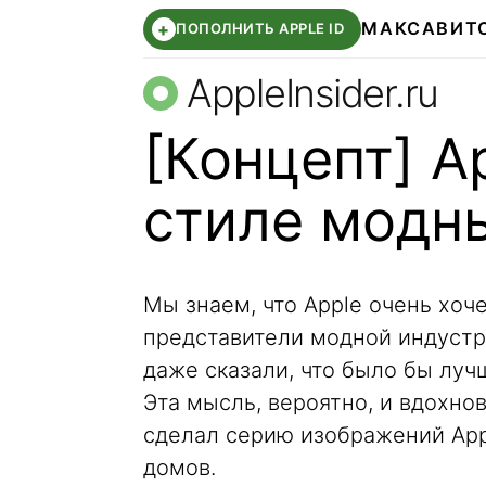
МАКС
АВИТ
+
ПОПОЛНИТЬ APPLE ID
AppleInsider.ru
[Концепт] A
стиле модн
Мы знаем, что Apple очень хоч
представители модной индуст
даже сказали, что было бы луч
Эта мысль, вероятно, и вдохно
сделал серию изображений App
домов.