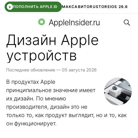
+
ПОПОЛНИТЬ APPLE ID
МАКС
АВИТО
RUSTORE
IOS 26.6
Поис
DDE STORE
СБЕР КИДС
ВТБ ОНЛАЙН
ЧАТ В ROBLOX
AppleInsider.ru
Дизайн Apple
устройств
Последнее обновление — 05 августа 2026
В продуктах Apple
принципиальное значение имеет
их дизайн. По мнению
производителя, дизайн это не
только то, как продукт выглядит, но и то, как
он функционирует.