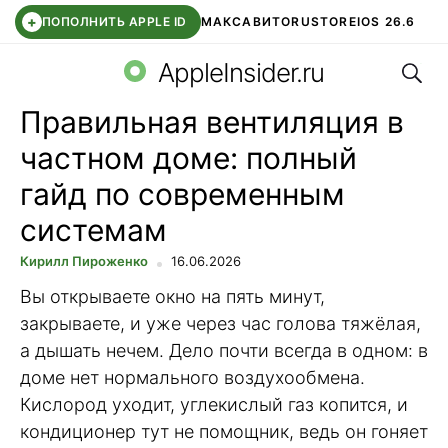
+
ПОПОЛНИТЬ APPLE ID
МАКС
АВИТО
RUSTORE
IOS 26.6
Поис
DDE STORE
СБЕР КИДС
ВТБ ОНЛАЙН
ЧАТ В ROBLOX
AppleInsider.ru
Правильная вентиляция в
частном доме: полный
гайд по современным
системам
Кирилл Пироженко
16.06.2026
Вы открываете окно на пять минут,
закрываете, и уже через час голова тяжёлая,
а дышать нечем. Дело почти всегда в одном: в
доме нет нормального воздухообмена.
Кислород уходит, углекислый газ копится, и
кондиционер тут не помощник, ведь он гоняет