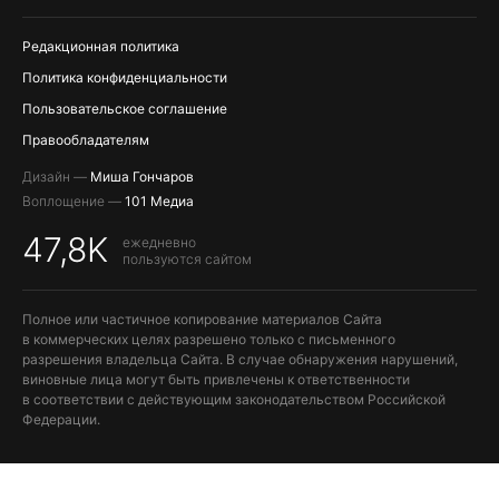
ПОПОЛНЕНИЕ APPLE ID
Редакционная политика
Политика конфиденциальности
Пользовательское соглашение
Правообладателям
Дизайн —
Миша Гончаров
Воплощение —
101 Медиа
47,8K
ежедневно
пользуются сайтом
Полное или частичное копирование материалов Сайта
в коммерческих целях разрешено только с письменного
разрешения владельца Сайта. В случае обнаружения нарушений,
виновные лица могут быть привлечены к ответственности
в соответствии с действующим законодательством Российской
Федерации.