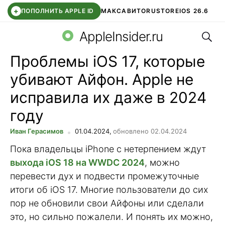
+
ПОПОЛНИТЬ APPLE ID
МАКС
АВИТО
RUSTORE
IOS 26.6
Поис
DDE STORE
СБЕР КИДС
ВТБ ОНЛАЙН
ЧАТ В ROBLOX
AppleInsider.ru
Проблемы iOS 17, которые
убивают Айфон. Apple не
исправила их даже в 2024
году
Иван Герасимов
01.04.2024,
обновлено 02.04.2024
Пока владельцы iPhone с нетерпением ждут
выхода iOS 18 на WWDC 2024
, можно
перевести дух и подвести промежуточные
итоги об iOS 17. Многие пользователи до сих
пор не обновили свои Айфоны или сделали
это, но сильно пожалели. И понять их можно,