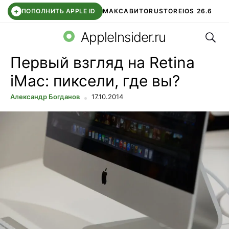
+
ПОПОЛНИТЬ APPLE ID
МАКС
АВИТО
RUSTORE
IOS 26.6
Поис
DDE STORE
СБЕР КИДС
ВТБ ОНЛАЙН
ЧАТ В ROBLOX
AppleInsider.ru
Первый взгляд на Retina
iMac: пиксели, где вы?
Александр Богданов
17.10.2014