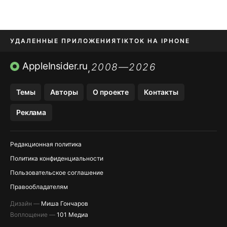
УДАЛЕННЫЕ ПРИЛОЖЕНИЯ
TIKTOK НА IPHONE
ПРИЛОЖЕНИЯ БЕЗ APP STORE
AppleInsider.ru
2008—2026
,
OZON БАНК, WILDBERRIES
Темы
Авторы
О проекте
Контакты
МЕССЕНДЖЕРЫ KAKAOTALK, B…
Реклама
ПОПОЛНЕНИЕ APPLE ID
Редакционная политика
Политика конфиденциальности
Пользовательское соглашение
Правообладателям
Дизайн —
Миша Гончаров
Воплощение —
101 Медиа