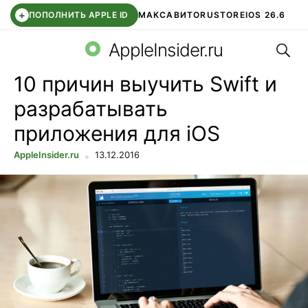
+
ПОПОЛНИТЬ APPLE ID
МАКС
АВИТО
RUSTORE
IOS 26.6
Поис
DDE STORE
СБЕР КИДС
ВТБ ОНЛАЙН
ЧАТ В ROBLOX
AppleInsider.ru
10 причин выучить Swift и
разрабатывать
приложения для iOS
AppleInsider.ru
13.12.2016