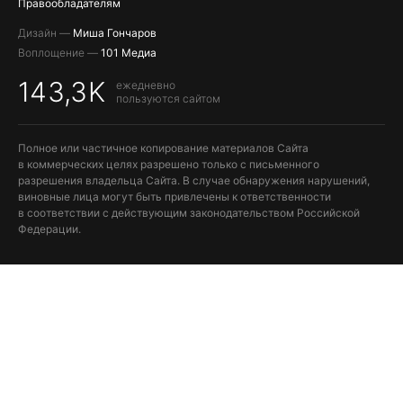
Правообладателям
Дизайн —
Миша Гончаров
Воплощение —
101 Медиа
143,3K
ежедневно
пользуются сайтом
Полное или частичное копирование материалов Сайта
в коммерческих целях разрешено только с письменного
разрешения владельца Сайта. В случае обнаружения нарушений,
виновные лица могут быть привлечены к ответственности
в соответствии с действующим законодательством Российской
Федерации.