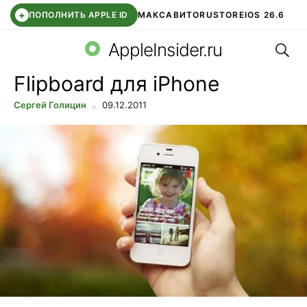
+
ПОПОЛНИТЬ APPLE ID
МАКС
АВИТО
RUSTORE
IOS 26.6
Поис
DDE STORE
СБЕР КИДС
ВТБ ОНЛАЙН
ЧАТ В ROBLOX
AppleInsider.ru
Flipboard для iPhone
Сергей Голицин
09.12.2011