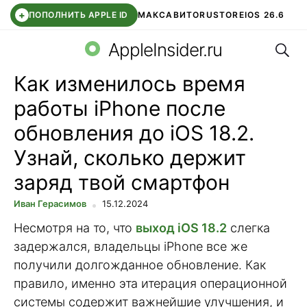
+
ПОПОЛНИТЬ APPLE ID
МАКС
АВИТО
RUSTORE
IOS 26.6
Поис
DDE STORE
СБЕР КИДС
ВТБ ОНЛАЙН
ЧАТ В ROBLOX
AppleInsider.ru
Как изменилось время
работы iPhone после
обновления до iOS 18.2.
Узнай, сколько держит
заряд твой смартфон
Иван Герасимов
15.12.2024
Несмотря на то, что
выход iOS 18.2
слегка
задержался, владельцы iPhone все же
получили долгожданное обновление. Как
правило, именно эта итерация операционной
системы содержит важнейшие улучшения, и