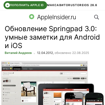
+
ПОПОЛНИТЬ APPLE ID
МАКС
АВИТО
RUSTORE
IOS 26.6
Поис
DDE STORE
СБЕР КИДС
ВТБ ОНЛАЙН
ЧАТ В ROBLOX
AppleInsider.ru
Обновление Springpad 3.0:
умные заметки для Android
и iOS
Виталий Андреев
12.04.2012,
обновлено 22.08.2025