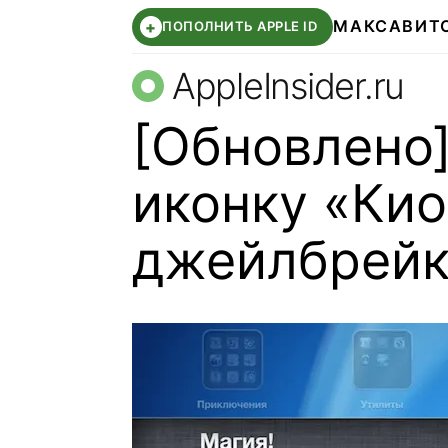
МАКС
АВИТ
+
ПОПОЛНИТЬ APPLE ID
AppleInsider.ru
[Обновлено
иконку «Кио
джейлбрейк