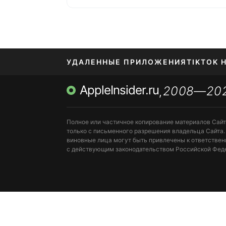
УДАЛЕННЫЕ ПРИЛОЖЕНИЯ
TIKTOK 
AppleInsider.ru
2008—20
МЕССЕНДЖЕРЫ KAKAOTALK, B…
ПОПОЛН
,
Полное или частичное копирование материалов Сай
только с письменного разрешения владельца Сайта.
виновные лица могут быть привлечены к ответствен
с действующим законодательством Российской Фед