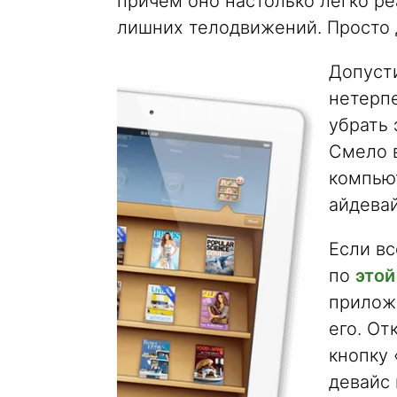
причем оно настолько легко ре
лишних телодвижений. Просто 
Допусти
нетерпе
убрать 
Смело в
компьют
айдевай
Если вс
по
этой
приложе
его. О
кнопку 
девайс 