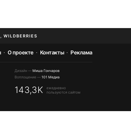
, WILDBERRIES
ы
О проекте
Контакты
Реклама
Дизайн —
Миша Гончаров
Воплощение —
101 Медиа
143,3K
ежедневно
пользуются сайтом