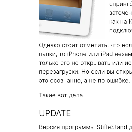
спрингб
заточен
как на 
подклю
Однако стоит отметить, что ес
папки, то iPhone или iPad неза
только его не открывать или и
перезагрузки. Но если вы откр
это осознанно, а не по ошибке,
Такие вот дела.
UPDATE
Версия программы StifleStand 