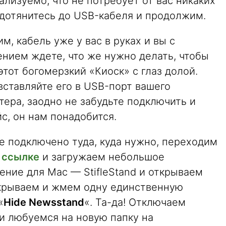
ализуемо, что не потребует от вас никаких
дотянитесь до USB-кабеля и продолжим.
м, кабель уже у вас в руках и вы с
нием ждете, что же нужно делать, чтобы
этот богомерзкий «Киоск» с глаз долой.
ставляйте его в USB-порт вашего
ера, заодно не забудьте подключить и
с, он нам понадобится.
е подключено туда, куда нужно, переходим
 ссылке
и загружаем небольшое
ние для Mac — StifleStand и открываем
ткрываем и жмем одну единственную
«
Hide Newsstand
«. Та-да! Отключаем
и любуемся на новую папку на