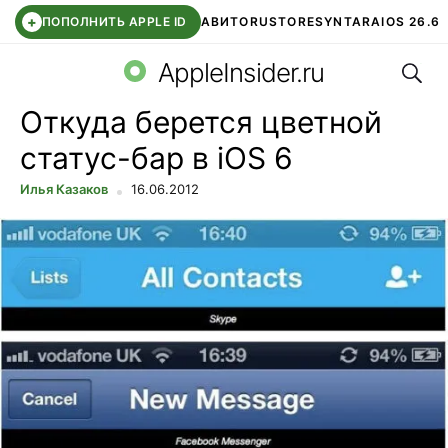
+
ПОПОЛНИТЬ APPLE ID
АВИТО
RUSTORE
SYNTARA
IOS 26.6
Поис
DDE STORE
СБЕР КИДС
ЧАТ ROBLOX
ВТБ ОНЛАЙН
AppleInsider.ru
Откуда берется цветной
статус-бар в iOS 6
Илья Казаков
16.06.2012