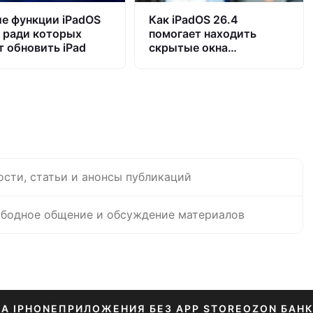
е функции iPadOS
Как iPadOS 26.4
, ради которых
помогает находить
т обновить iPad
скрытые окна
приложений на iPad
ости, статьи и анонсы публикаций
бодное общение и обсуждение материалов
НА IPHONE
ПРИЛОЖЕНИЯ БЕЗ APP STORE
OZON БАНК