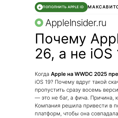
МАКС
АВИТ
+
ПОПОЛНИТЬ APPLE ID
AppleInsider.ru
Почему Appl
26, а не iOS
Когда
Apple на WWDC 2025 пре
iOS 19? Почему вдруг такой ск
пропустить сразу восемь верс
— это не баг, а фича. Причина, 
Компания решила привести в п
платформ, чтобы она совпадала