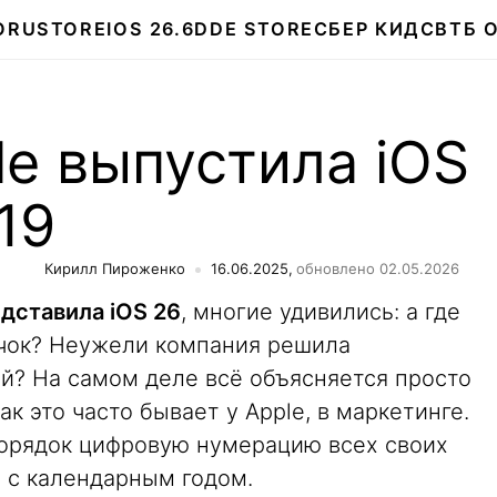
О
RUSTORE
IOS 26.6
DDE STORE
СБЕР КИДС
ВТБ 
e выпустила iOS
 19
Кирилл Пироженко
16.06.2025,
обновлено 02.05.2026
дставила iOS 26
, многие удивились: а где
ачок? Неужели компания решила
ий? На самом деле всё объясняется просто
как это часто бывает у Apple, в маркетинге.
орядок цифровую нумерацию всех своих
 с календарным годом.