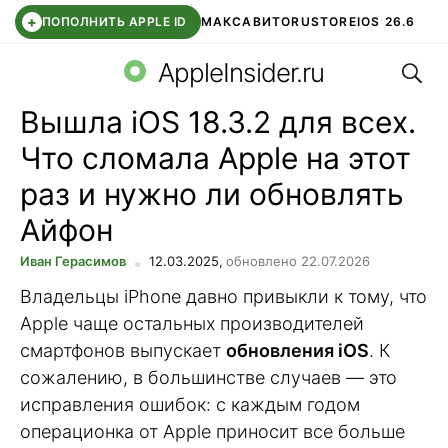
+
ПОПОЛНИТЬ APPLE ID
МАКС
АВИТО
RUSTORE
IOS 26.6
Поис
DDE STORE
СБЕР КИДС
ВТБ ОНЛАЙН
ЧАТ В ROBLOX
AppleInsider.ru
Вышла iOS 18.3.2 для всех.
Что сломала Apple на этот
раз и нужно ли обновлять
Айфон
Иван Герасимов
12.03.2025,
обновлено 22.07.2026
Владельцы iPhone давно привыкли к тому, что
Apple чаще остальных производителей
смартфонов выпускает
обновления iOS
. К
сожалению, в большинстве случаев — это
исправления ошибок: с каждым годом
операционка от Apple приносит все больше