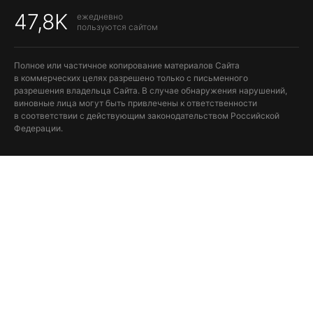
47,8K
ежедневно
пользуются сайтом
Полное или частичное копирование материалов Сайта
в коммерческих целях разрешено только с письменного
разрешения владельца Сайта. В случае обнаружения нарушений,
виновные лица могут быть привлечены к ответственности
в соответствии с действующим законодательством Российской
Федерации.