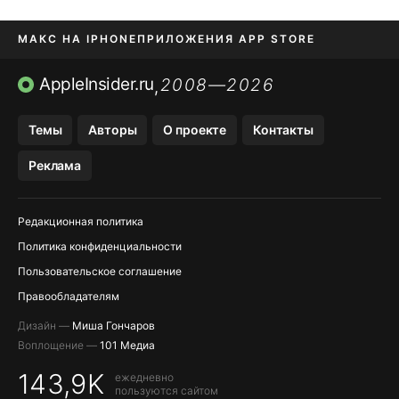
МАКС НА IPHONE
ПРИЛОЖЕНИЯ APP STORE
TIKTOK НА IPHONE
ПРИЛОЖЕНИЯ БЕЗ APP STORE
AppleInsider.ru
2008—2026
,
OZON БАНК, WILDBERRIES
Темы
Авторы
О проекте
Контакты
МЕССЕНДЖЕРЫ KAKAOTALK, B…
Реклама
Редакционная политика
Политика конфиденциальности
Пользовательское соглашение
Правообладателям
Дизайн —
Миша Гончаров
Воплощение —
101 Медиа
143,9K
ежедневно
пользуются сайтом