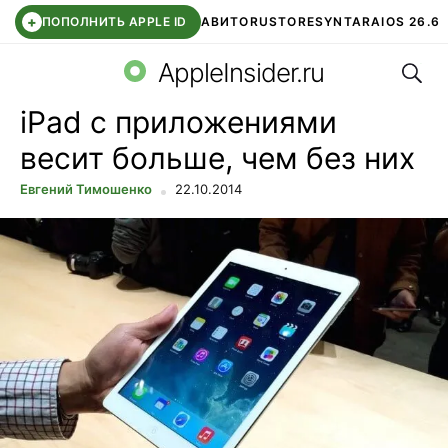
+
ПОПОЛНИТЬ APPLE ID
АВИТО
RUSTORE
SYNTARA
IOS 26.6
Поис
DDE STORE
СБЕР КИДС
ЧАТ ROBLOX
ВТБ ОНЛАЙН
AppleInsider.ru
iPad с приложениями
весит больше, чем без них
Евгений Тимошенко
22.10.2014