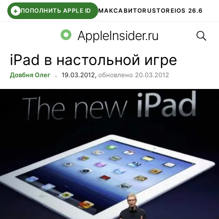
+
ПОПОЛНИТЬ APPLE ID
МАКС
АВИТО
RUSTORE
IOS 26.6
Поис
DDE STORE
СБЕР КИДС
ВТБ ОНЛАЙН
ЧАТ В ROBLOX
AppleInsider.ru
iPad в настольной игре
Довбня Олег
19.03.2012,
обновлено 20.03.2012