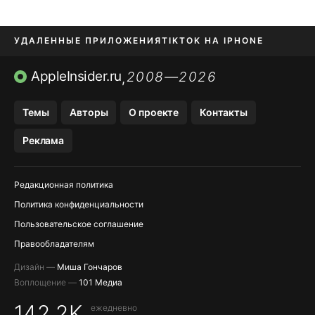
УДАЛЕННЫЕ ПРИЛОЖЕНИЯ
TIKTOK НА IPHONE
ПРИЛОЖЕНИЯ БЕЗ APP STORE
AppleInsider.ru
2008—2026
,
OZON БАНК, WILDBERRIES
Темы
Авторы
О проекте
Контакты
МЕССЕНДЖЕРЫ KAKAOTALK, B…
Реклама
ПОПОЛНЕНИЕ APPLE ID
Редакционная политика
Политика конфиденциальности
Пользовательское соглашение
Правообладателям
Дизайн —
Миша Гончаров
Воплощение —
101 Медиа
142,2K
ежедневно