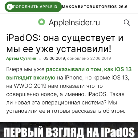
+
ПОПОЛНИТЬ APPLE ID
МАКС
АВИТО
RUSTORE
IOS 26.6
Поис
DDE STORE
СБЕР КИДС
ВТБ ОНЛАЙН
ЧАТ В ROBLOX
AppleInsider.ru
iPadOS: она существует и
мы ее уже установили!
Артем Сутягин
05.06.2019,
обновлено 27.06.2019
Вчера мы уже
рассказывали о том, как iOS 13
выглядит вживую
на iPhone, но кроме iOS 13,
на WWDC 2019 нам показали что-то
совершенно новое, а именно, iPadOS. Такая
ли новая эта операционная система? Мы
установили ее и готовы рассказать об этом.