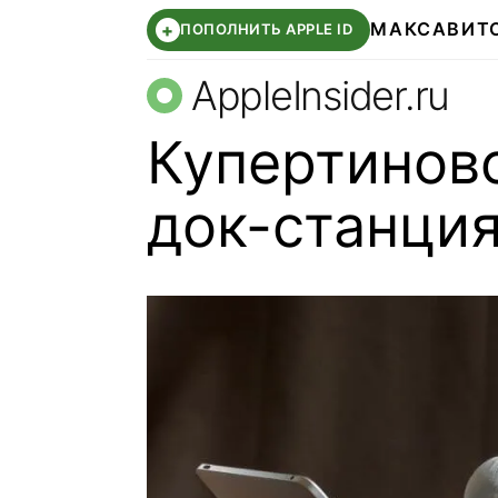
МАКС
АВИТ
+
ПОПОЛНИТЬ APPLE ID
AppleInsider.ru
Купертиновс
док-станция