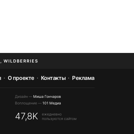
, WILDBERRIES
ы
О проекте
Контакты
Реклама
Дизайн —
Миша Гончаров
Воплощение —
101 Медиа
47,8K
ежедневно
пользуются сайтом