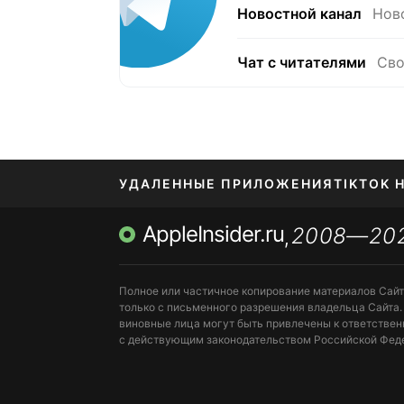
Новостной канал
Нов
Чат с читателями
Сво
УДАЛЕННЫЕ ПРИЛОЖЕНИЯ
TIKTOK 
AppleInsider.ru
2008—20
МЕССЕНДЖЕРЫ KAKAOTALK, B…
ПОПОЛН
,
Полное или частичное копирование материалов Сай
только с письменного разрешения владельца Сайта.
виновные лица могут быть привлечены к ответствен
с действующим законодательством Российской Фед