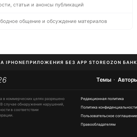
ости, статьи и анонсы публикаций
бодное общение и обсуждение материалов
НА IPHONE
ПРИЛОЖЕНИЯ БЕЗ APP STORE
OZON БАНК
26
ЕНИЕ APPLE ID
Темы
Автор
та в коммерческих целях разрешено
Редакционная политика
 В случае обнаружения нарушений,
Политика конфиденциальности
ности в соответствии
ерации.
Пользовательское соглашение
Правообладателям