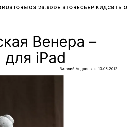
О
RUSTORE
IOS 26.6
DDE STORE
СБЕР КИДС
ВТБ 
кая Венера –
 для iPad
Виталий Андреев
13.05.2012