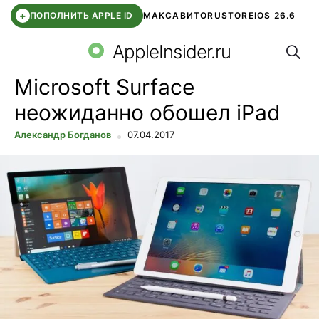
+
ПОПОЛНИТЬ APPLE ID
МАКС
АВИТО
RUSTORE
IOS 26.6
Поис
DDE STORE
СБЕР КИДС
ВТБ ОНЛАЙН
ЧАТ В ROBLOX
AppleInsider.ru
Microsoft Surface
неожиданно обошел iPad
Александр Богданов
07.04.2017