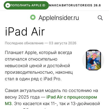
+
ПОПОЛНИТЬ APPLE ID
МАКС
АВИТО
RUSTORE
IOS 26.6
Поис
DDE STORE
СБЕР КИДС
ВТБ ОНЛАЙН
ЧАТ В ROBLOX
AppleInsider.ru
iPad Air
Последнее обновление — 03 августа 2026
Планшет Apple, который всегда
отличался относительно
невысокой ценой и достойной
производительностью, наконец
стал в один ряд с iPad Pro.
Самая актуальная модель по состоянию на
весну 2025 года —
iPad Air с процессором
M3
. Это касается как 11-, так и 13-дюймовой