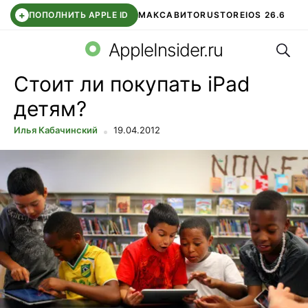
+
ПОПОЛНИТЬ APPLE ID
МАКС
АВИТО
RUSTORE
IOS 26.6
Поис
DDE STORE
СБЕР КИДС
ВТБ ОНЛАЙН
ЧАТ В ROBLOX
AppleInsider.ru
Стоит ли покупать iPad
детям?
Илья Кабачинский
19.04.2012