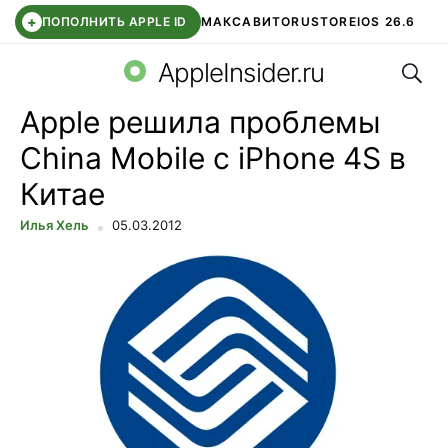
+
ПОПОЛНИТЬ APPLE ID
МАКС
АВИТО
RUSTORE
IOS 26.6
Поис
DDE STORE
СБЕР КИДС
ВТБ ОНЛАЙН
ЧАТ В ROBLOX
AppleInsider.ru
Apple решила проблемы
China Mobile с iPhone 4S в
Китае
Илья Хель
05.03.2012