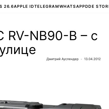
S 26.6
APPLE ID
TELEGRAM
WHATSAPP
DDE STOR
 RV-NB90-B – с
 улице
Дмитрий Ауслендер
13.04.2012