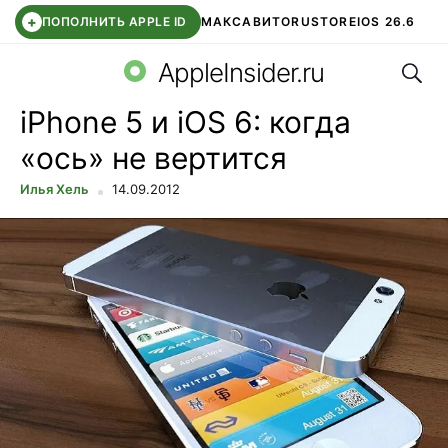
+
ПОПОЛНИТЬ APPLE ID
МАКС
АВИТО
RUSTORE
IOS 26.6
Поис
DDE STORE
СБЕР КИДС
ВТБ ОНЛАЙН
ЧАТ В ROBLOX
AppleInsider.ru
iPhone 5 и iOS 6: когда
«ось» не вертится
Илья Хель
14.09.2012