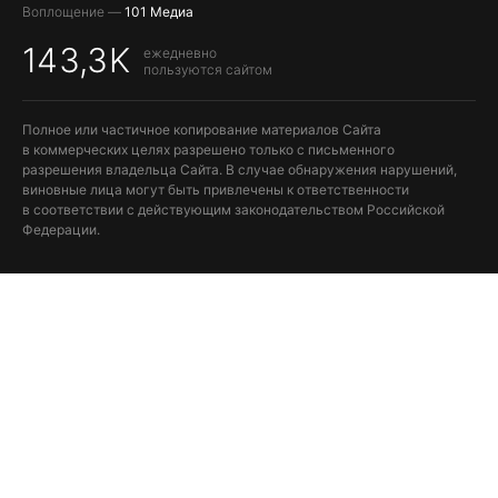
Воплощение —
101 Медиа
143,3K
ежедневно
пользуются сайтом
Полное или частичное копирование материалов Сайта
в коммерческих целях разрешено только с письменного
разрешения владельца Сайта. В случае обнаружения нарушений,
виновные лица могут быть привлечены к ответственности
в соответствии с действующим законодательством Российской
Федерации.