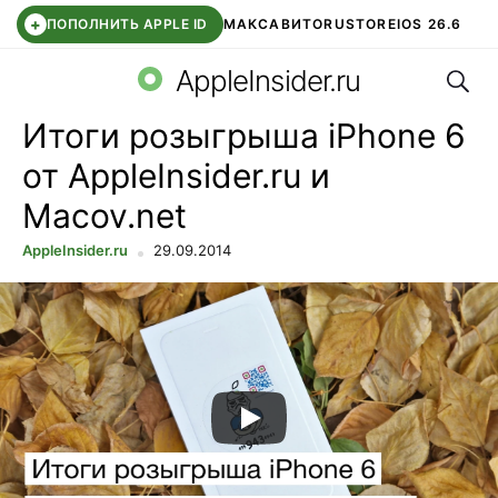
+
ПОПОЛНИТЬ APPLE ID
МАКС
АВИТО
RUSTORE
IOS 26.6
Поис
DDE STORE
СБЕР КИДС
ВТБ ОНЛАЙН
ЧАТ В ROBLOX
AppleInsider.ru
Итоги розыгрыша iPhone 6
от AppleInsider.ru и
Macov.net
AppleInsider.ru
29.09.2014