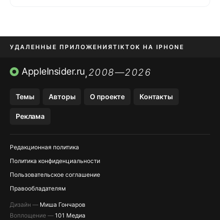
УДАЛЕННЫЕ ПРИЛОЖЕНИЯ
TIKTOK НА IPHONE
ПРИЛОЖЕНИЯ БЕЗ APP STORE
AppleInsider.ru
2008—2026
,
OZON БАНК, WILDBERRIES
Темы
Авторы
О проекте
Контакты
МЕССЕНДЖЕРЫ KAKAOTALK, B…
Реклама
ПОПОЛНЕНИЕ APPLE ID
Редакционная политика
Политика конфиденциальности
Пользовательское соглашение
Правообладателям
Дизайн —
Миша Гончаров
Воплощение —
101 Медиа