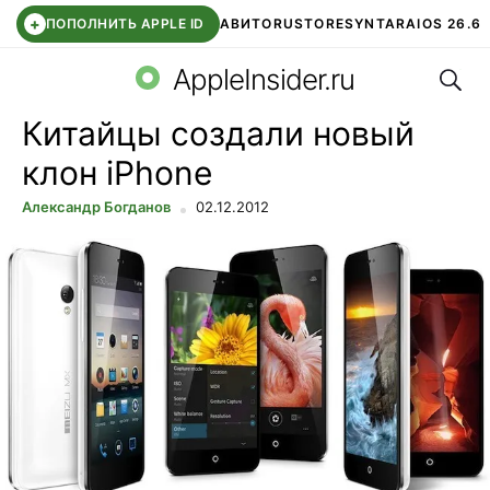
+
ПОПОЛНИТЬ APPLE ID
АВИТО
RUSTORE
SYNTARA
IOS 26.6
Поис
DDE STORE
СБЕР КИДС
ЧАТ ROBLOX
ВТБ ОНЛАЙН
AppleInsider.ru
Китайцы создали новый
клон iPhone
Александр Богданов
02.12.2012