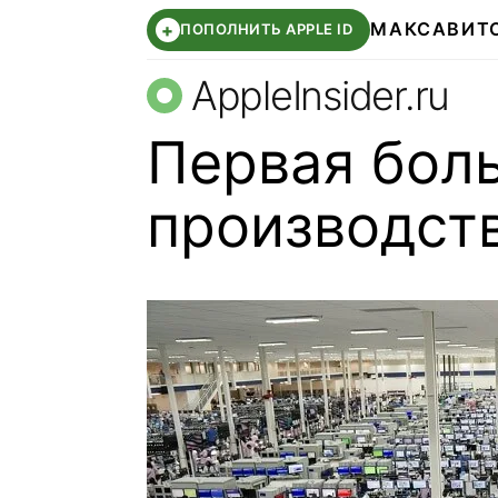
МАКС
АВИТ
+
ПОПОЛНИТЬ APPLE ID
AppleInsider.ru
Первая бол
производств