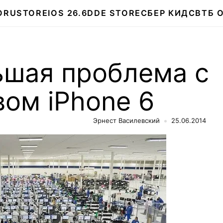
О
RUSTORE
IOS 26.6
DDE STORE
СБЕР КИДС
ВТБ 
ьшая проблема с
ом iPhone 6
Эрнест Василевский
25.06.2014