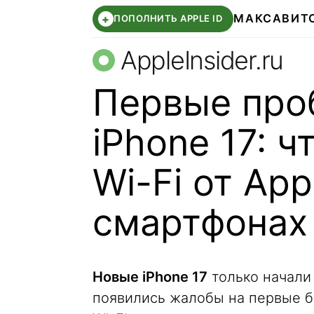
МАКС
АВИТ
+
ПОПОЛНИТЬ APPLE ID
AppleInsider.ru
Первые про
iPhone 17: ч
Wi-Fi от App
смартфонах
Новые iPhone 17
только начали 
появились жалобы на первые ба