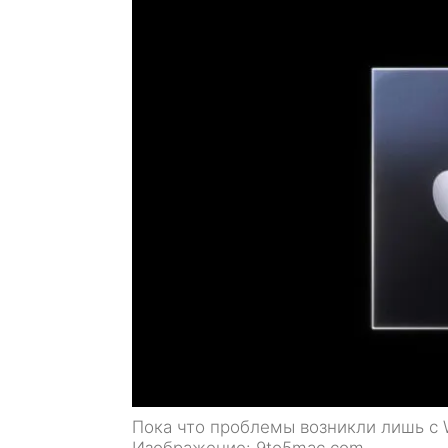
Пока что проблемы возникли лишь с Wi
Изображение: 9to5mac.com