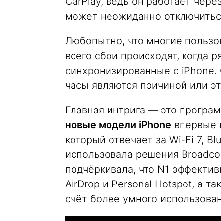
CarPlay, ведь он работает чере
может неожиданно отключиться
Любопытно, что многие пользо
всего сбои происходят, когда 
синхронизированные с iPhone. 
часы являются причиной или эт
Главная интрига — это програ
новые модели iPhone
впервые 
который отвечает за Wi-Fi 7, Bl
использовала решения Broadco
подчёркивала, что N1 эффектив
AirDrop и Personal Hotspot, а 
счёт более умного использова