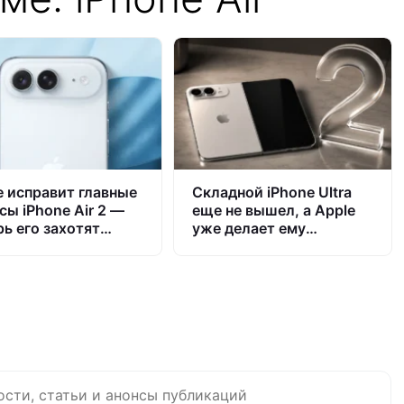
e исправит главные
Складной iPhone Ultra
сы iPhone Air 2 —
еще не вышел, а Apple
рь его захотят
уже делает ему
ть вообще все
нормальную замену
ости, статьи и анонсы публикаций