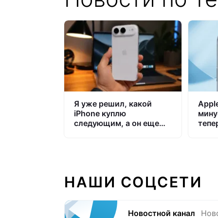
Я уже решил, какой
Appl
iPhone куплю
мину
следующим, а он еще
тепе
даже не вышел
купи
НАШИ СОЦСЕТИ
Новостной канал
Нов