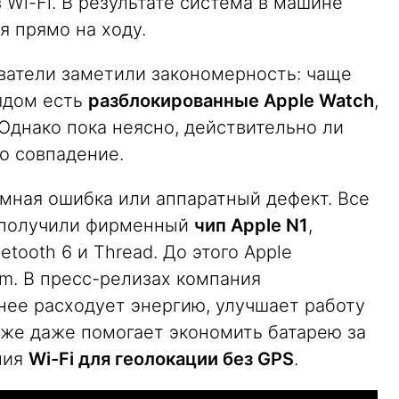
з Wi-Fi. В результате система в машине
 прямо на ходу.
ватели заметили закономерность: чаще
рядом есть
разблокированные Apple Watch
,
Однако пока неясно, действительно ли
о совпадение.
ммная ошибка или аппаратный дефект. Все
получили фирменный
чип Apple N1
,
uetooth 6 и Thread. До этого Apple
m. В пресс-релизах компания
нее расходует энергию, улучшает работу
также даже помогает экономить батарею за
ния
Wi-Fi для геолокации без GPS
.