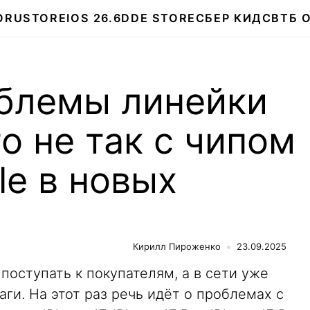
О
RUSTORE
IOS 26.6
DDE STORE
СБЕР КИДС
ВТБ 
блемы линейки
то не так с чипом
le в новых
Кирилл Пироженко
23.09.2025
поступать к покупателям, а в сети уже
ги. На этот раз речь идёт о проблемах с