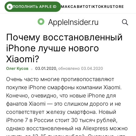
+
ПОПОЛНИТЬ APPLE ID
МАКС
АВИТО
TIKTOK
RUSTORE
Поис
SYNTARA
WB КЛУБ
IOS 26.6
DDE STORE
AppleInsider.ru
Почему восстановленный
iPhone лучше нового
Xiaomi?
Олег Кусов
03.01.2020,
обновлено 03.04.2020
Очень часто многие противопоставляют
покупке iPhone смарфоны компании Xiaomi.
Конечно, очевидно, что новые iPhone для
фанатов Xiaomi — это слишком дорого и не
соответствует железу смартфона. Новый
iPhone 7 в России стоит 30 тысяч рублей,
однако восстановленный на Aliexpress можно