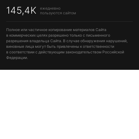
145,4K
ежедневно
пользуются сайтом
Полное или частичное копирование материалов Сайта
в коммерческих целях разрешено только с письменного
разрешения владельца Сайта. В случае обнаружения нарушений,
виновные лица могут быть привлечены к ответственности
в соответствии с действующим законодательством Российской
Федерации.