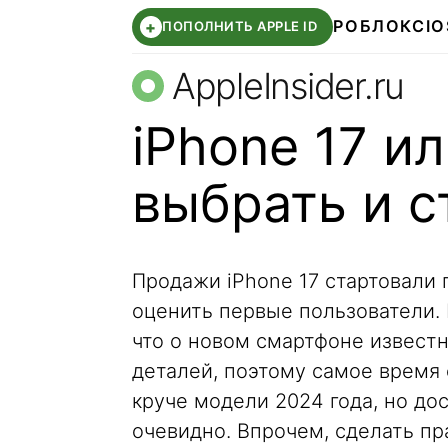
РОБЛОКС
IO
+
ПОПОЛНИТЬ APPLE ID
AppleInsider.ru
iPhone 17 ил
выбрать и с
Продажи iPhone 17 стартовали 
оценить первые пользователи.
что о новом смартфоне извест
деталей, поэтому самое время 
круче модели 2024 года, но дос
очевидно. Впрочем, сделать п