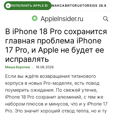
+
ПОПОЛНИТЬ APPLE ID
МАКС
АВИТО
RUSTORE
IOS 26.6
Поис
DDE STORE
СБЕР КИДС
ВТБ ОНЛАЙН
ЧАТ В ROBLOX
AppleInsider.ru
В iPhone 18 Pro сохранится
главная проблема iPhone
17 Pro, и Apple не будет ее
исправлять
Миша Королев
16.06.2026
Если вы ждёте возвращения титанового
корпуса в новых Pro-моделях, есть повод
поумерить ожидания. По свежей утечке,
iPhone 18 Pro сохранит алюминий, с тем же
набором плюсов и минусов, что и у iPhone 17
Pro. Это значит хороший отвод тепла, но и ту