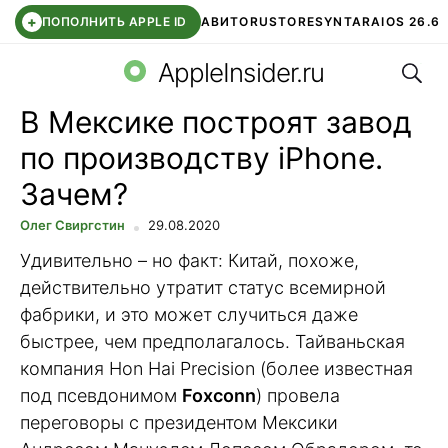
+
ПОПОЛНИТЬ APPLE ID
АВИТО
RUSTORE
SYNTARA
IOS 26.6
Поис
DDE STORE
СБЕР КИДС
ЧАТ ROBLOX
ВТБ ОНЛАЙН
AppleInsider.ru
В Мексике построят завод
по производству iPhone.
Зачем?
Олег Свиргстин
29.08.2020
Удивительно – но факт: Китай, похоже,
действительно утратит статус всемирной
фабрики, и это может случиться даже
быстрее, чем предполагалось. Тайваньская
компания Hon Hai Precision (более известная
под псевдонимом
Foxconn
) провела
переговоры с президентом Мексики