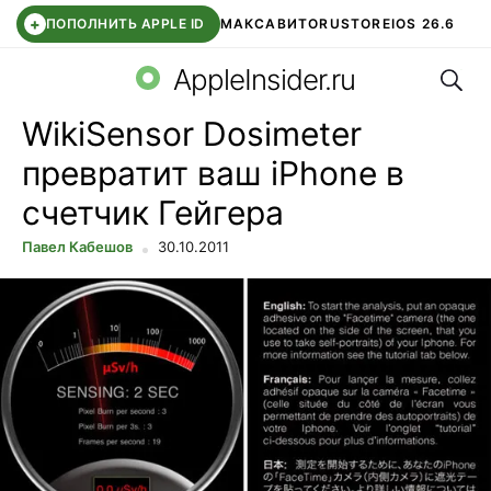
+
ПОПОЛНИТЬ APPLE ID
МАКС
АВИТО
RUSTORE
IOS 26.6
Поис
DDE STORE
СБЕР КИДС
ВТБ ОНЛАЙН
ЧАТ В ROBLOX
AppleInsider.ru
WikiSensor Dosimeter
превратит ваш iPhone в
счетчик Гейгера
Павел Кабешов
30.10.2011