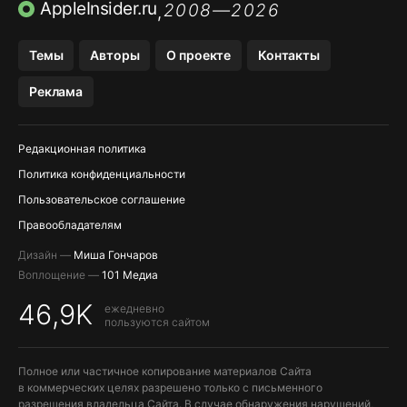
ПРИЛОЖЕНИЯ БЕЗ APP STORE
AppleInsider.ru
2008—2026
,
OZON БАНК, WILDBERRIES
Темы
Авторы
О проекте
Контакты
МЕССЕНДЖЕРЫ KAKAOTALK, B…
Реклама
ПОПОЛНЕНИЕ APPLE ID
Редакционная политика
Политика конфиденциальности
Пользовательское соглашение
Правообладателям
Дизайн —
Миша Гончаров
Воплощение —
101 Медиа
46,9K
ежедневно
пользуются сайтом
Полное или частичное копирование материалов Сайта
в коммерческих целях разрешено только с письменного
разрешения владельца Сайта. В случае обнаружения нарушений,