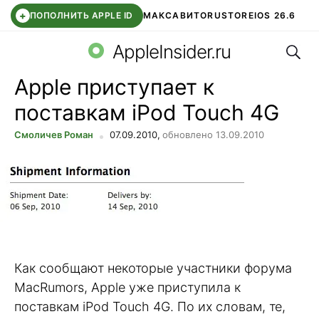
+
ПОПОЛНИТЬ APPLE ID
МАКС
АВИТО
RUSTORE
IOS 26.6
Поис
DDE STORE
СБЕР КИДС
ВТБ ОНЛАЙН
ЧАТ В ROBLOX
AppleInsider.ru
Apple приступает к
поставкам iPod Touch 4G
Смоличев Роман
07.09.2010,
обновлено 13.09.2010
Как сообщают некоторые участники форума
MacRumors, Apple уже приступила к
поставкам iPod Touch 4G. По их словам, те,