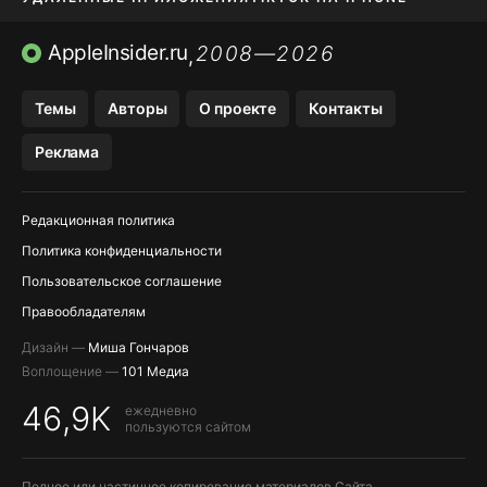
ПРИЛОЖЕНИЯ БЕЗ APP STORE
AppleInsider.ru
2008—2026
,
OZON БАНК, WILDBERRIES
Темы
Авторы
О проекте
Контакты
МЕССЕНДЖЕРЫ KAKAOTALK, B…
Реклама
ПОПОЛНЕНИЕ APPLE ID
Редакционная политика
Политика конфиденциальности
Пользовательское соглашение
Правообладателям
Дизайн —
Миша Гончаров
Воплощение —
101 Медиа
46,9K
ежедневно
пользуются сайтом
Полное или частичное копирование материалов Сайта