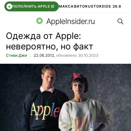
+
ПОПОЛНИТЬ APPLE ID
МАКС
АВИТО
RUSTORE
IOS 26.6
Поис
DDE STORE
СБЕР КИДС
ВТБ ОНЛАЙН
ЧАТ В ROBLOX
AppleInsider.ru
Одежда от Apple:
невероятно, но факт
Стиви Джи
22.06.2012,
обновлено 30.10.2023