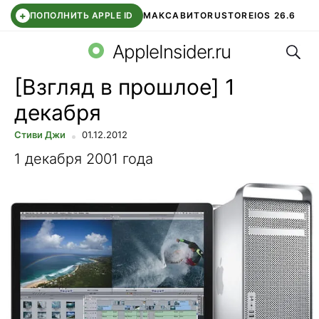
+
ПОПОЛНИТЬ APPLE ID
МАКС
АВИТО
RUSTORE
IOS 26.6
Поис
DDE STORE
СБЕР КИДС
ВТБ ОНЛАЙН
ЧАТ В ROBLOX
AppleInsider.ru
[Взгляд в прошлое] 1
декабря
Стиви Джи
01.12.2012
1 декабря 2001 года