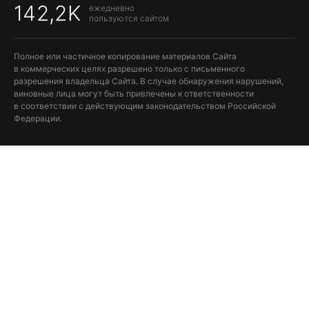
142,2K
ежедневно
пользуются сайтом
Полное или частичное копирование материалов Сайта
в коммерческих целях разрешено только с письменного
разрешения владельца Сайта. В случае обнаружения нарушений,
виновные лица могут быть привлечены к ответственности
в соответствии с действующим законодательством Российской
Федерации.