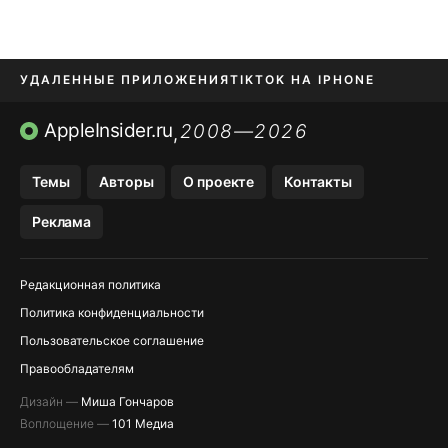
УДАЛЕННЫЕ ПРИЛОЖЕНИЯ
TIKTOK НА IPHONE
ПРИЛОЖЕНИЯ БЕЗ APP STORE
AppleInsider.ru
2008—2026
,
OZON БАНК, WILDBERRIES
Темы
Авторы
О проекте
Контакты
МЕССЕНДЖЕРЫ KAKAOTALK, B…
Реклама
ПОПОЛНЕНИЕ APPLE ID
Редакционная политика
Политика конфиденциальности
Пользовательское соглашение
Правообладателям
Дизайн —
Миша Гончаров
Воплощение —
101 Медиа