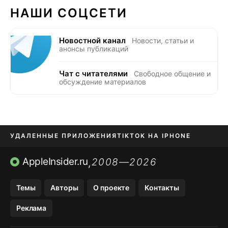
НАШИ СОЦСЕТИ
Новостной канал
Новости, статьи и
анонсы публикаций
Чат с читателями
Свободное общение и
обсуждение материалов
УДАЛЕННЫЕ ПРИЛОЖЕНИЯ
TIKTOK НА IPHONE
ПРИЛОЖЕНИЯ БЕЗ APP STORE
AppleInsider.ru
2008—2026
,
OZON БАНК, WILDBERRIES
Темы
Авторы
О проекте
Контакты
МЕССЕНДЖЕРЫ KAKAOTALK, B…
Реклама
ПОПОЛНЕНИЕ APPLE ID