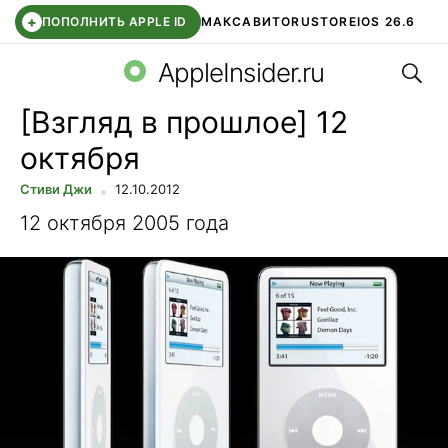
+
ПОПОЛНИТЬ APPLE ID
МАКС
АВИТО
RUSTORE
IOS 26.6
Поис
DDE STORE
СБЕР КИДС
ВТБ ОНЛАЙН
ЧАТ В ROBLOX
AppleInsider.ru
[Взгляд в прошлое] 12
октября
Стиви Джи
12.10.2012
12 октября 2005 года