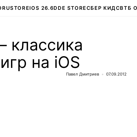
О
RUSTORE
IOS 26.6
DDE STORE
СБЕР КИДС
ВТБ 
— классика
игр на iOS
Павел Дмитриев
07.09.2012