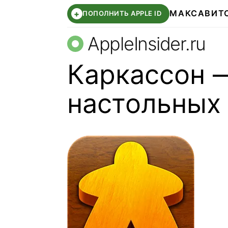
МАКС
АВИТ
+
ПОПОЛНИТЬ APPLE ID
AppleInsider.ru
Каркассон 
настольных 