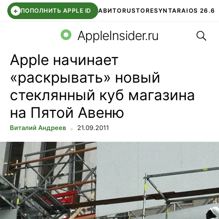
+
ПОПОЛНИТЬ APPLE ID
АВИТО
RUSTORE
SYNTARA
IOS 26.6
Поис
DDE STORE
СБЕР КИДС
ЧАТ ROBLOX
ВТБ ОНЛАЙН
AppleInsider.ru
Apple начинает
«раскрывать» новый
стеклянный куб магазина
на Пятой Авеню
Виталий Андреев
21.09.2011