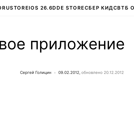
О
RUSTORE
IOS 26.6
DDE STORE
СБЕР КИДС
ВТБ 
овое приложение
Сергей Голицин
09.02.2012,
обновлено 20.12.2012