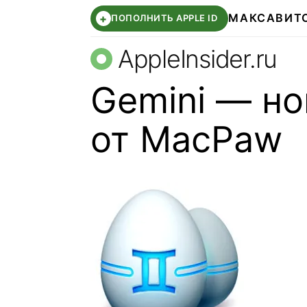
МАКС
АВИТ
+
ПОПОЛНИТЬ APPLE ID
AppleInsider.ru
Gemini — н
от MacPaw