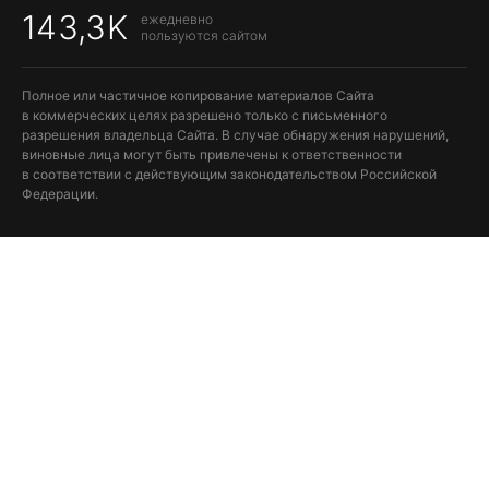
143,3K
ежедневно
пользуются сайтом
Полное или частичное копирование материалов Сайта
в коммерческих целях разрешено только с письменного
разрешения владельца Сайта. В случае обнаружения нарушений,
виновные лица могут быть привлечены к ответственности
в соответствии с действующим законодательством Российской
Федерации.