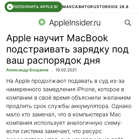
+
ПОПОЛНИТЬ APPLE ID
МАКС
АВИТО
RUSTORE
IOS 26.6
Поис
DDE STORE
СБЕР КИДС
ВТБ ОНЛАЙН
ЧАТ В ROBLOX
AppleInsider.ru
Apple научит MacBook
подстраивать зарядку под
ваш распорядок дня
Александр Богданов
19.02.2021
На Apple продолжают подавать в суд из-за
намеренного замедления iPhone, которое в
компании в своё время объяснили желанием
продлить срок службы аккумулятора. Однако
мало кто замечал, что в компьютерах Mac
компания использует аналогичную схему:
если система замечает, что ресурс