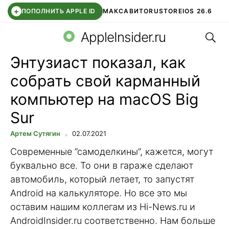
+
ПОПОЛНИТЬ APPLE ID
МАКС
АВИТО
RUSTORE
IOS 26.6
Поис
DDE STORE
СБЕР КИДС
ВТБ ОНЛАЙН
ЧАТ В ROBLOX
AppleInsider.ru
Энтузиаст показал, как
собрать свой карманный
компьютер на macOS Big
Sur
Артем Сутягин
02.07.2021
Современные ”самоделкины”, кажется, могут
буквально все. То они в гараже сделают
автомобиль, который летает, то запустят
Android на калькуляторе. Но все это мы
оставим нашим коллегам из Hi-News.ru и
AndroidInsider.ru соответственно. Нам больше