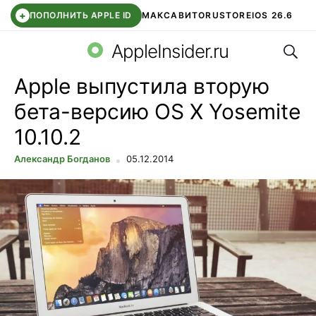
+
ПОПОЛНИТЬ APPLE ID
МАКС
АВИТО
RUSTORE
IOS 26.6
Поис
DDE STORE
СБЕР КИДС
ВТБ ОНЛАЙН
ЧАТ В ROBLOX
AppleInsider.ru
Apple выпустила вторую
бета-версию OS X Yosemite
10.10.2
Александр Богданов
05.12.2014