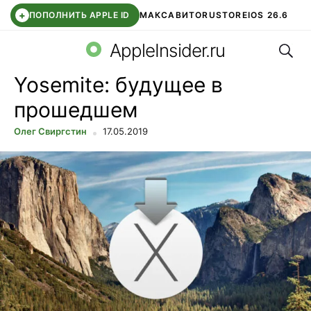
+
ПОПОЛНИТЬ APPLE ID
МАКС
АВИТО
RUSTORE
IOS 26.6
Поис
DDE STORE
СБЕР КИДС
ВТБ ОНЛАЙН
ЧАТ В ROBLOX
AppleInsider.ru
Yosemite: будущее в
прошедшем
Олег Свиргстин
17.05.2019