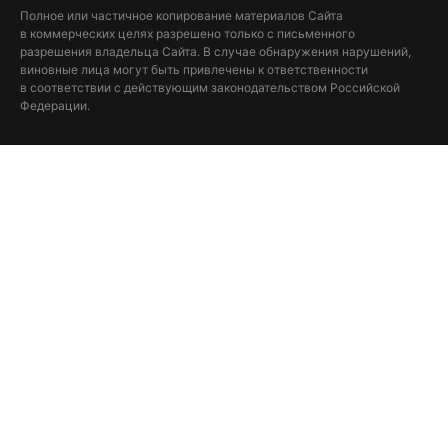
Полное или частичное копирование материалов Сайта
в коммерческих целях разрешено только с письменного
разрешения владельца Сайта. В случае обнаружения нарушений,
виновные лица могут быть привлечены к ответственности
в соответствии с действующим законодательством Российской
Федерации.