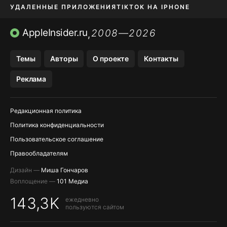
УДАЛЕННЫЕ ПРИЛОЖЕНИЯ
TIKTOK НА IPHONE
ПРИЛОЖЕНИЯ БЕЗ APP STORE
AppleInsider.ru
2008—2026
,
OZON БАНК, WILDBERRIES
Темы
Авторы
О проекте
Контакты
МЕССЕНДЖЕРЫ KAKAOTALK, B…
Реклама
ПОПОЛНЕНИЕ APPLE ID
Редакционная политика
Политика конфиденциальности
Пользовательское соглашение
Правообладателям
Дизайн —
Миша Гончаров
Воплощение —
101 Медиа
143,3K
ежедневно
пользуются сайтом