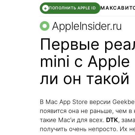
МАКС
АВИТ
+
ПОПОЛНИТЬ APPLE ID
AppleInsider.ru
Первые реа
mini с Apple
ли он тако
В Mac App Store версии Geekben
появится она не раньше, чем в 
такие Mac’и для всех.
DTK
, зам
получить очень непросто. Их н