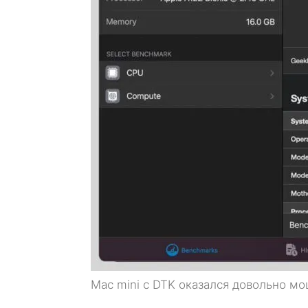
Mac mini с DTK оказался довольно м