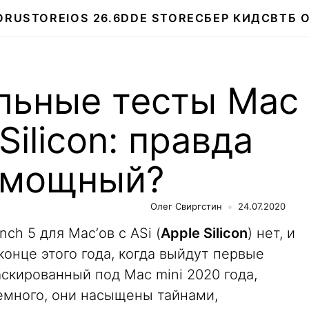
О
RUSTORE
IOS 26.6
DDE STORE
СБЕР КИДС
ВТБ 
льные тесты Mac
 Silicon: правда
й мощный?
Олег Свиргстин
24.07.2020
ch 5 для Mac’ов c ASi (
Apple Silicon
) нет, и
конце этого года, когда выйдут первые
аскированный под Mac mini 2020 года,
емного, они насыщены тайнами,