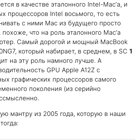
тся в качестве эталонного Intel-Mac’а, и
х процессоров Intel восьмого, то есть
нивать с ними Mac из будущего просто
 похоже, что на роль эталонного Mac’а
ьютер. Самый дорогой и мощный MacBook
1060NG7, который набирает, в среднем, в SC
1
дит на эту роль намного лучше. А
водительность GPU Apple A12Z с
ых графических процессоров самого
еменного поколения (из серийно
бессмысленно.
ю мантру из 2005 года, которую в наши
тогда: