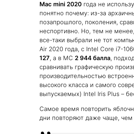
Mac mini 2020
года не используе
понятно почему: из-за архаичны
позапрошлого, поколения, срав
неспортивно. Но, тем не менее,
все-таки выбрали не тот комп
Air 2020 года, с Intel Core i7-
127
, а в MC
2 944 балла
, подхо
сравнивать графическую произ
производительностью встроенн
высокого класса и самого совр
выпускаемых) Intel Iris Plus – 
Самое время повторить яблочну
дни повторяют даже чаще, чем 