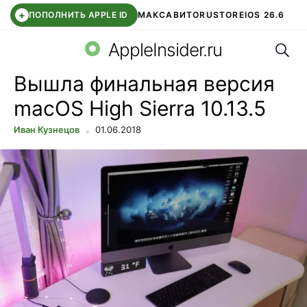
+
ПОПОЛНИТЬ APPLE ID
МАКС
АВИТО
RUSTORE
IOS 26.6
Поис
DDE STORE
СБЕР КИДС
ВТБ ОНЛАЙН
ЧАТ В ROBLOX
AppleInsider.ru
Вышла финальная версия
macOS High Sierra 10.13.5
Иван Кузнецов
01.06.2018