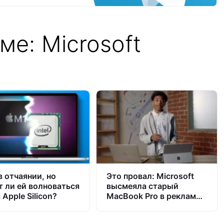
ме: Microsoft
 в отчаянии, но
Это провал: Microsoft
т ли ей волноваться
высмеяла старый
 Apple Silicon?
MacBook Pro в рекламе
нового Surface Pro 7