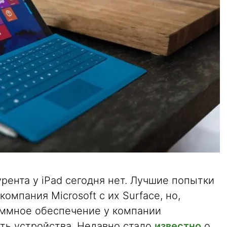
урента у iPad сегодня нет. Лучшие попытки
мпания Microsoft с их Surface, но,
аммное обеспечение у компании
ть устройства. Недавно стало
известно
о