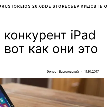
О
RUSTORE
IOS 26.6
DDE STORE
СБЕР КИДС
ВТБ 
 конкурент iPad
, вот как они это
Эрнест Василевский
11.10.2017