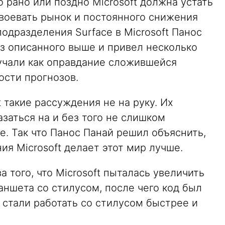
о рано или поздно Microsoft должна устать
авоевать рынок и постоянного снижения
подразделения Surface в Microsoft Панос
из описанного выше и привел несколько
вучали как оправдание сложившейся
ости прогнозов.
 такие рассуждения не на руку. Их
заться на и без того не слишком
. Так что Панос Панай решил объяснить,
ния Microsoft делает этот мир лучше.
а того, что Microsoft пыталась увеличить
аншета со стилусом, после чего код был
К стали работать со стилусом быстрее и