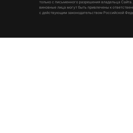
только с письменного разрешения владельца Сайта.
виновные лица могут быть привлечены к ответствен
с действующим законодательством Российской Фед