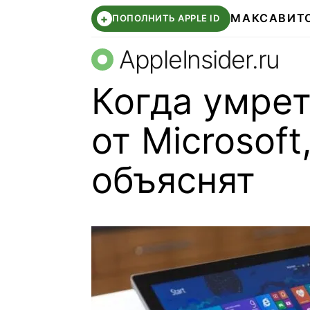
МАКС
АВИТ
+
ПОПОЛНИТЬ APPLE ID
AppleInsider.ru
Когда умрет
от Microsoft
объяснят