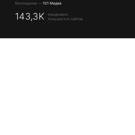
Воплощение —
101 Медиа
143,3K
ежедневно
пользуются сайтом