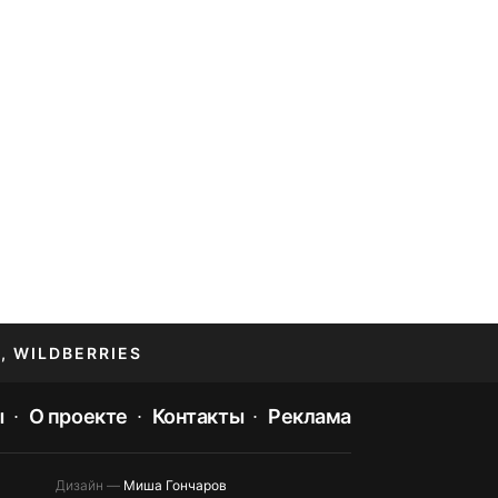
, WILDBERRIES
ы
О проекте
Контакты
Реклама
Дизайн —
Миша Гончаров