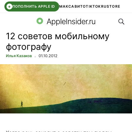
+
ПОПОЛНИТЬ APPLE ID
МАКС
АВИТО
TIKTOK
RUSTORE
Поис
SYNTARA
WB КЛУБ
IOS 26.6
DDE STORE
AppleInsider.ru
12 советов мобильному
фотографу
Илья Казаков
01.10.2012