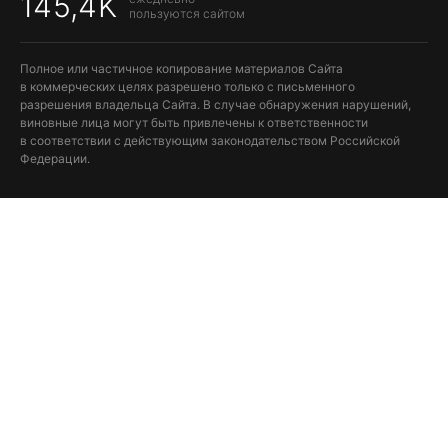
145,4K
пользуются сайтом
Полное или частичное копирование материалов Сайта
в коммерческих целях разрешено только с письменного
разрешения владельца Сайта. В случае обнаружения нарушений,
виновные лица могут быть привлечены к ответственности
в соответствии с действующим законодательством Российской
Федерации.