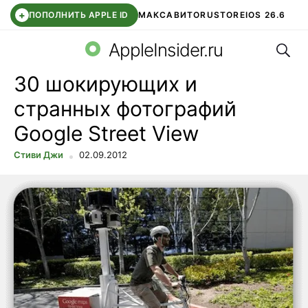
+
ПОПОЛНИТЬ APPLE ID
МАКС
АВИТО
RUSTORE
IOS 26.6
Поис
DDE STORE
СБЕР КИДС
ВТБ ОНЛАЙН
ЧАТ В ROBLOX
AppleInsider.ru
30 шокирующих и
странных фотографий
Google Street View
Стиви Джи
02.09.2012