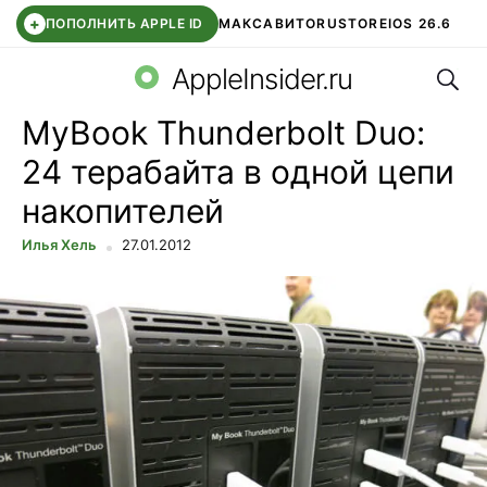
+
ПОПОЛНИТЬ APPLE ID
МАКС
АВИТО
RUSTORE
IOS 26.6
Поис
DDE STORE
СБЕР КИДС
ВТБ ОНЛАЙН
ЧАТ В ROBLOX
AppleInsider.ru
MyBook Thunderbolt Duo:
24 терабайта в одной цепи
накопителей
Илья Хель
27.01.2012