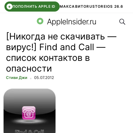
+
ПОПОЛНИТЬ APPLE ID
МАКС
АВИТО
RUSTORE
IOS 26.6
Поис
DDE STORE
СБЕР КИДС
ВТБ ОНЛАЙН
ЧАТ В ROBLOX
AppleInsider.ru
[Никогда не скачивать —
вирус!] Find and Call —
список контактов в
опасности
Стиви Джи
05.07.2012